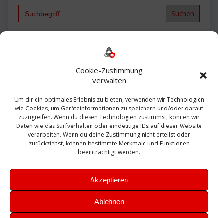
Search
for:
Backup
AD
2013
365
2010
Anmeldung
ESXI
Bautagebuch
ESX
Exchange
HP
Haus
Fritzbox
firewall
Cookie-Zustimmung
Microsoft
kostenlos
Linux
Office
Migration
verwalten
Open Source
Office 365
OSX
Powershell
Outlook
Server
Um dir ein optimales Erlebnis zu bieten, verwenden wir Technologien
Sicherheit
Sanierung
Security
SBS
wie Cookies, um Geräteinformationen zu speichern und/oder darauf
Sophos
SSL
Ubuntu
SIEM
Sicherung
zuzugreifen. Wenn du diesen Technologien zustimmst, können wir
Update
UTM
Veeam
Daten wie das Surfverhalten oder eindeutige IDs auf dieser Website
VCSA
Upgrade
VCenter
verarbeiten. Wenn du deine Zustimmung nicht erteilst oder
Windows
VMWare
VPN
WAZUH
zurückziehst, können bestimmte Merkmale und Funktionen
Zertifikat
beeinträchtigt werden.
Akzeptieren
Ablehnen