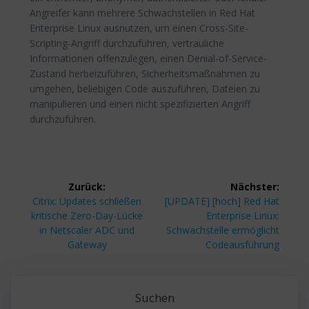
Angreifer kann mehrere Schwachstellen in Red Hat
Enterprise Linux ausnutzen, um einen Cross-Site-
Scripting-Angriff durchzuführen, vertrauliche
Informationen offenzulegen, einen Denial-of-Service-
Zustand herbeizuführen, Sicherheitsmaßnahmen zu
umgehen, beliebigen Code auszuführen, Dateien zu
manipulieren und einen nicht spezifizierten Angriff
durchzuführen.
Beitragsnavigation
Zurück:
Nächster:
Vorheriger
Nächster
Citrix: Updates schließen
[UPDATE] [hoch] Red Hat
Beitrag:
Beitrag:
kritische Zero-Day-Lücke
Enterprise Linux:
in Netscaler ADC und
Schwachstelle ermöglicht
Gateway
Codeausführung
Suchen