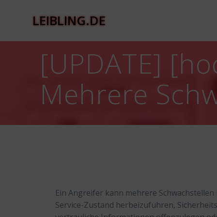
Zum
Inhalt
LEIBLING.DE
springen
[UPDATE] [hoc
Mehrere Schw
Ein Angreifer kann mehrere Schwachstellen 
Service-Zustand herbeizuführen, Sicherhei