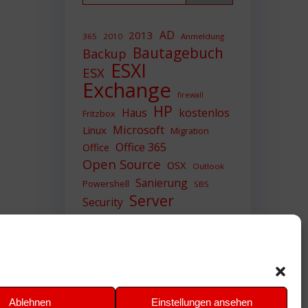
AD
2013
365
2010
Anmeldung
Bautagebuch
Backup
ESXI
ESX
Exchange
firewall
HP
Haus
kostenlos
Fritzbox
Microsoft
Linux
Migration
Office 365
Office
Open Source
OSX
Outlook
Sanierung
Powershell
SBS
Server
Security
Sicherheit
SIEM
Sicherung
Sophos
SSL
Ubuntu
Update
UTM
Upgrade
Veeam
VCSA
VCenter
VMWare
VPN
WAZUH
Ablehnen
Einstellungen ansehen