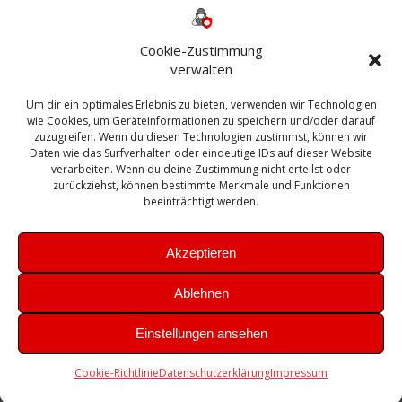
ESXI
Bautagebuch
ESX
Exchange
HP
Haus
Fritzbox
firewall
Cookie-Zustimmung
Microsoft
kostenlos
Linux
Office
Migration
verwalten
Open Source
Office 365
OSX
Powershell
Outlook
Server
Um dir ein optimales Erlebnis zu bieten, verwenden wir Technologien
Sicherheit
Sanierung
Security
SBS
wie Cookies, um Geräteinformationen zu speichern und/oder darauf
Sophos
SSL
Ubuntu
SIEM
Sicherung
zuzugreifen. Wenn du diesen Technologien zustimmst, können wir
Update
UTM
Veeam
Daten wie das Surfverhalten oder eindeutige IDs auf dieser Website
VCSA
Upgrade
VCenter
verarbeiten. Wenn du deine Zustimmung nicht erteilst oder
Windows
VMWare
VPN
WAZUH
zurückziehst, können bestimmte Merkmale und Funktionen
Zertifikat
beeinträchtigt werden.
Akzeptieren
Ablehnen
© 2026 Leibling.de. Erstellt mit WordPress und dem
Highlight
Einstellungen ansehen
Theme
Cookie-Richtlinie
Datenschutzerklärung
Impressum