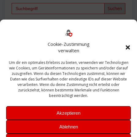
Search
for:
Backup
AD
2013
365
2010
Anmeldung
ESXI
Bautagebuch
ESX
Exchange
HP
Haus
Fritzbox
firewall
Cookie-Zustimmung
Microsoft
kostenlos
Linux
Office
Migration
verwalten
Open Source
Office 365
OSX
Powershell
Outlook
Server
Um dir ein optimales Erlebnis zu bieten, verwenden wir Technologien
Sicherheit
Sanierung
Security
SBS
wie Cookies, um Geräteinformationen zu speichern und/oder darauf
Sophos
SSL
Ubuntu
SIEM
Sicherung
zuzugreifen. Wenn du diesen Technologien zustimmst, können wir
Update
UTM
Veeam
Daten wie das Surfverhalten oder eindeutige IDs auf dieser Website
VCSA
Upgrade
VCenter
verarbeiten. Wenn du deine Zustimmung nicht erteilst oder
Windows
VMWare
VPN
WAZUH
zurückziehst, können bestimmte Merkmale und Funktionen
Zertifikat
beeinträchtigt werden.
Akzeptieren
Ablehnen