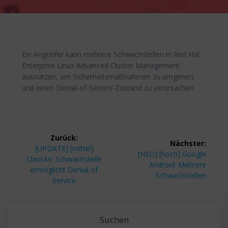
Ein Angreifer kann mehrere Schwachstellen in Red Hat
Enterprise Linux Advanced Cluster Management
ausnutzen, um Sicherheitsmaßnahmen zu umgehen
und einen Denial-of-Service-Zustand zu verursachen.
Beitragsnavigation
Zurück:
Nächster:
Vorheriger
[UPDATE] [mittel]
Nächster
[NEU] [hoch] Google
Beitrag:
ClamAV: Schwachstelle
Beitrag:
Android: Mehrere
ermöglicht Denial of
Schwachstellen
Service
Suchen