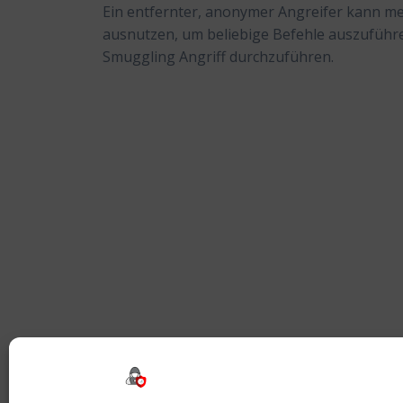
Ein entfernter, anonymer Angreifer kann me
ausnutzen, um beliebige Befehle auszuführ
Smuggling Angriff durchzuführen.
Beitragsnavigation