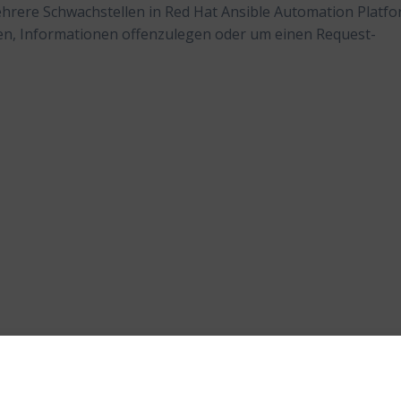
hrere Schwachstellen in Red Hat Ansible Automation Platf
en, Informationen offenzulegen oder um einen Request-