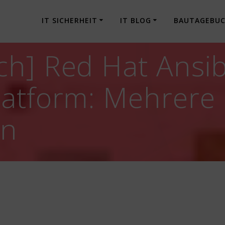
IT SICHERHEIT
IT BLOG
BAUTAGEBU
h] Red Hat Ansib
latform: Mehrere
en