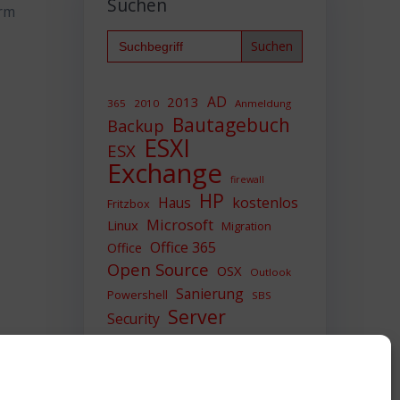
Suchen
orm
Search
for:
AD
2013
365
2010
Anmeldung
Bautagebuch
Backup
ESXI
ESX
Exchange
firewall
HP
Haus
kostenlos
Fritzbox
Microsoft
Linux
Migration
Office 365
Office
Open Source
OSX
Outlook
Sanierung
Powershell
SBS
Server
Security
Sicherheit
SIEM
Sicherung
Sophos
SSL
Ubuntu
Update
UTM
Upgrade