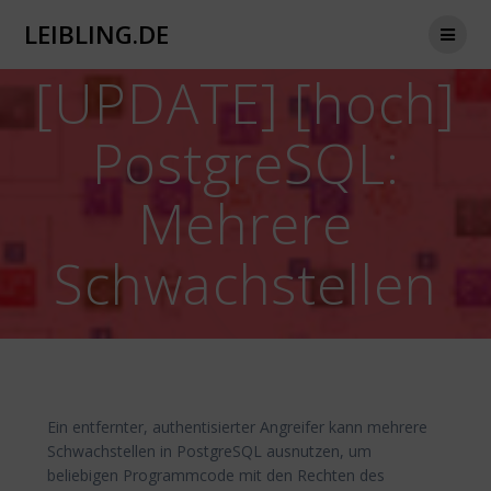
Zum
LEIBLING.DE
Inhalt
springen
[UPDATE] [hoch]
PostgreSQL:
Mehrere
Schwachstellen
Ein entfernter, authentisierter Angreifer kann mehrere
Schwachstellen in PostgreSQL ausnutzen, um
beliebigen Programmcode mit den Rechten des