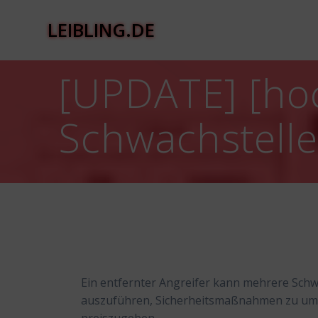
Zum
Inhalt
LEIBLING.DE
springen
[UPDATE] [ho
Schwachstell
Ein entfernter Angreifer kann mehrere Sch
auszuführen, Sicherheitsmaßnahmen zu umg