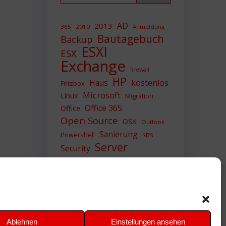
AD
2013
365
2010
Anmeldung
Bautagebuch
Backup
ESXI
ESX
Exchange
firewall
HP
Haus
kostenlos
Fritzbox
Microsoft
Linux
Migration
Office 365
Office
Open Source
OSX
Outlook
Sanierung
Powershell
SBS
Server
Security
Sicherheit
SIEM
Sicherung
Sophos
SSL
Ubuntu
Update
UTM
Upgrade
Veeam
VCSA
VCenter
VMWare
VPN
WAZUH
Ablehnen
Einstellungen ansehen