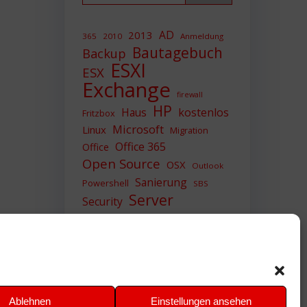
AD
2013
365
2010
Anmeldung
Bautagebuch
Backup
ESXI
ESX
Exchange
firewall
HP
Haus
kostenlos
Fritzbox
Microsoft
Linux
Migration
Office 365
Office
Open Source
OSX
Outlook
Sanierung
Powershell
SBS
Server
Security
Sicherheit
SIEM
Sicherung
Sophos
SSL
Ubuntu
Update
UTM
Upgrade
Veeam
VCSA
VCenter
VMWare
VPN
WAZUH
Ablehnen
Einstellungen ansehen