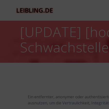
Zum
Inhalt
LEIBLING.DE
springen
[UPDATE] [ho
Schwachstell
Ein entfernter, anonymer oder authentisier
ausnutzen, um die Vertraulichkeit, Integritä