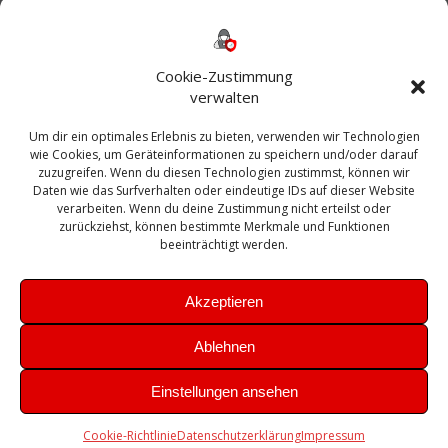
Backup
AD
2013
365
2010
Anmeldung
ESXI
Bautagebuch
ESX
Exchange
HP
Haus
Fritzbox
firewall
Cookie-Zustimmung
Microsoft
kostenlos
Linux
Office
Migration
verwalten
Open Source
Office 365
OSX
Powershell
Outlook
Server
Um dir ein optimales Erlebnis zu bieten, verwenden wir Technologien
Sicherheit
Sanierung
Security
SBS
wie Cookies, um Geräteinformationen zu speichern und/oder darauf
Sophos
SSL
Ubuntu
SIEM
Sicherung
zuzugreifen. Wenn du diesen Technologien zustimmst, können wir
Update
UTM
Veeam
Daten wie das Surfverhalten oder eindeutige IDs auf dieser Website
VCSA
Upgrade
VCenter
verarbeiten. Wenn du deine Zustimmung nicht erteilst oder
Windows
VMWare
VPN
WAZUH
zurückziehst, können bestimmte Merkmale und Funktionen
Zertifikat
beeinträchtigt werden.
Akzeptieren
Ablehnen
© 2026 Leibling.de. Erstellt mit WordPress und dem
Highlight
Einstellungen ansehen
Theme
Cookie-Richtlinie
Datenschutzerklärung
Impressum