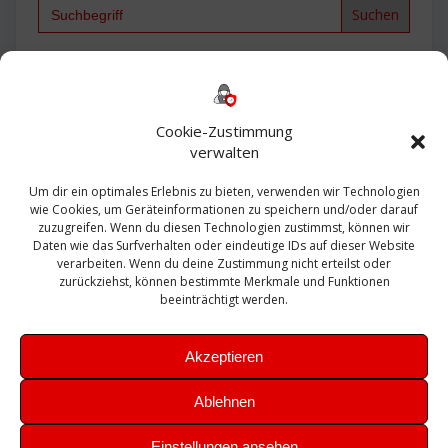
Search
for:
Backup
AD
2013
365
2010
Anmeldung
ESXI
Bautagebuch
ESX
Exchange
HP
Haus
Fritzbox
firewall
Cookie-Zustimmung
Microsoft
kostenlos
Linux
Office
Migration
verwalten
Open Source
Office 365
OSX
Powershell
Outlook
Server
Um dir ein optimales Erlebnis zu bieten, verwenden wir Technologien
Sicherheit
Sanierung
Security
SBS
wie Cookies, um Geräteinformationen zu speichern und/oder darauf
Sophos
SSL
Ubuntu
SIEM
Sicherung
zuzugreifen. Wenn du diesen Technologien zustimmst, können wir
Update
UTM
Veeam
Daten wie das Surfverhalten oder eindeutige IDs auf dieser Website
VCSA
Upgrade
VCenter
verarbeiten. Wenn du deine Zustimmung nicht erteilst oder
Windows
VMWare
VPN
WAZUH
zurückziehst, können bestimmte Merkmale und Funktionen
Zertifikat
beeinträchtigt werden.
Akzeptieren
Ablehnen
© 2026 Leibling.de. Erstellt mit WordPress und dem
Highlight
Einstellungen ansehen