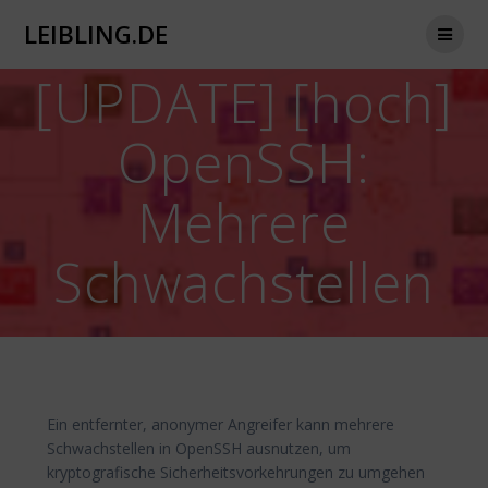
Zum
LEIBLING.DE
Inhalt
springen
[UPDATE] [hoch]
OpenSSH:
Mehrere
Schwachstellen
Ein entfernter, anonymer Angreifer kann mehrere
Schwachstellen in OpenSSH ausnutzen, um
kryptografische Sicherheitsvorkehrungen zu umgehen