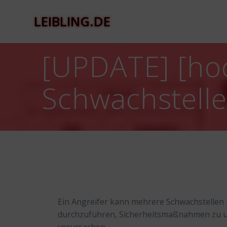
Zum
Inhalt
LEIBLING.DE
springen
[UPDATE] [ho
Schwachstell
Ein Angreifer kann mehrere Schwachstellen 
durchzuführen, Sicherheitsmaßnahmen zu u