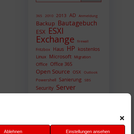
AD
2013
365
2010
Anmeldung
Bautagebuch
Backup
ESXI
ESX
Exchange
firewall
HP
Haus
kostenlos
Fritzbox
Microsoft
Linux
Migration
Office 365
Office
Open Source
OSX
Outlook
Sanierung
Powershell
SBS
Server
Security
Sicherheit
SIEM
Sicherung
Sophos
SSL
Ubuntu
Update
UTM
Upgrade
Veeam
VCSA
VCenter
VMWare
VPN
WAZUH
Ablehnen
Einstellungen ansehen