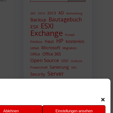
hen.
AD
2013
365
2010
Anmeldung
Bautagebuch
Backup
ESXI
ESX
Exchange
firewall
HP
Haus
kostenlos
Fritzbox
Microsoft
Linux
Migration
Office 365
Office
Open Source
OSX
Outlook
Sanierung
Powershell
SBS
Server
Security
Sicherheit
SIEM
Sicherung
Sophos
SSL
Ubuntu
Update
UTM
Upgrade
Veeam
VCSA
VCenter
VMWare
VPN
WAZUH
Ablehnen
Einstellungen ansehen