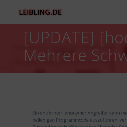
Zum
Inhalt
LEIBLING.DE
springen
[UPDATE] [hoc
Mehrere Schw
Ein entfernter, anonymer Angreifer kann m
beliebigen Programmcode auszuführen, vertr