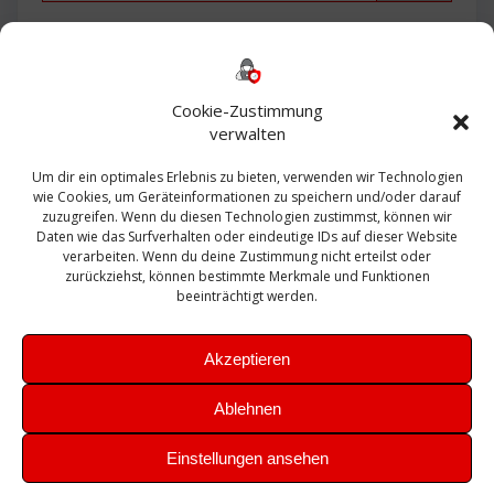
Backup
AD
2013
365
2010
Anmeldung
ESXI
Bautagebuch
ESX
Exchange
HP
Haus
Fritzbox
firewall
Cookie-Zustimmung
Microsoft
kostenlos
Linux
Office
Migration
verwalten
Open Source
Office 365
OSX
Powershell
Outlook
Server
Um dir ein optimales Erlebnis zu bieten, verwenden wir Technologien
Sicherheit
Sanierung
Security
SBS
wie Cookies, um Geräteinformationen zu speichern und/oder darauf
Sophos
SSL
Ubuntu
SIEM
Sicherung
zuzugreifen. Wenn du diesen Technologien zustimmst, können wir
Update
UTM
Veeam
Daten wie das Surfverhalten oder eindeutige IDs auf dieser Website
VCSA
Upgrade
VCenter
verarbeiten. Wenn du deine Zustimmung nicht erteilst oder
Windows
VMWare
VPN
WAZUH
zurückziehst, können bestimmte Merkmale und Funktionen
Zertifikat
beeinträchtigt werden.
Akzeptieren
Ablehnen
© 2026 Leibling.de. Erstellt mit WordPress und dem
Highlight
Einstellungen ansehen
Theme