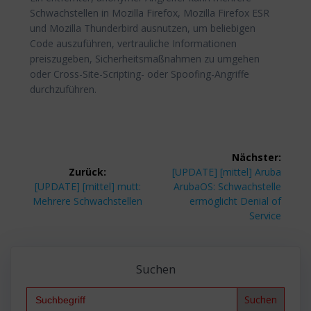
Schwachstellen in Mozilla Firefox, Mozilla Firefox ESR
und Mozilla Thunderbird ausnutzen, um beliebigen
Code auszuführen, vertrauliche Informationen
preiszugeben, Sicherheitsmaßnahmen zu umgehen
oder Cross-Site-Scripting- oder Spoofing-Angriffe
durchzuführen.
Beitragsnavigation
Nächster:
Nächster
Zurück:
[UPDATE] [mittel] Aruba
Vorheriger
Beitrag:
[UPDATE] [mittel] mutt:
ArubaOS: Schwachstelle
Beitrag:
Mehrere Schwachstellen
ermöglicht Denial of
Service
Suchen
Search
for: