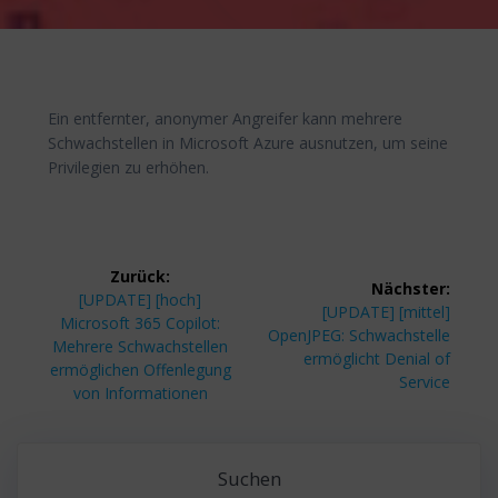
Ein entfernter, anonymer Angreifer kann mehrere
Schwachstellen in Microsoft Azure ausnutzen, um seine
Privilegien zu erhöhen.
Beitragsnavigation
Zurück:
Nächster:
Vorheriger
[UPDATE] [hoch]
Nächster
[UPDATE] [mittel]
Beitrag:
Microsoft 365 Copilot:
Beitrag:
OpenJPEG: Schwachstelle
Mehrere Schwachstellen
ermöglicht Denial of
ermöglichen Offenlegung
Service
von Informationen
Suchen