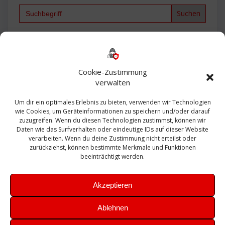
Search
for:
Backup
AD
2013
365
2010
Anmeldung
ESXI
Bautagebuch
ESX
Exchange
HP
Haus
Fritzbox
firewall
Cookie-Zustimmung
Microsoft
kostenlos
Linux
Office
Migration
verwalten
Open Source
Office 365
OSX
Powershell
Outlook
Server
Um dir ein optimales Erlebnis zu bieten, verwenden wir Technologien
Sicherheit
Sanierung
Security
SBS
wie Cookies, um Geräteinformationen zu speichern und/oder darauf
Sophos
SSL
Ubuntu
SIEM
Sicherung
zuzugreifen. Wenn du diesen Technologien zustimmst, können wir
Update
UTM
Veeam
Daten wie das Surfverhalten oder eindeutige IDs auf dieser Website
VCSA
Upgrade
VCenter
verarbeiten. Wenn du deine Zustimmung nicht erteilst oder
Windows
VMWare
VPN
WAZUH
zurückziehst, können bestimmte Merkmale und Funktionen
Zertifikat
beeinträchtigt werden.
Akzeptieren
Ablehnen
© 2026 Leibling.de. Erstellt mit WordPress und dem
Highlight