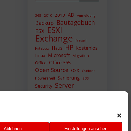
AD
2013
365
2010
Anmeldung
Bautagebuch
Backup
ESXI
ESX
Exchange
firewall
HP
Haus
kostenlos
Fritzbox
Microsoft
Linux
Migration
Office 365
Office
Open Source
OSX
Outlook
Sanierung
Powershell
SBS
Server
Security
Sicherheit
SIEM
Sicherung
Sophos
SSL
Ubuntu
Update
UTM
Upgrade
Veeam
VCSA
VCenter
VMWare
VPN
WAZUH
Ablehnen
Einstellungen ansehen