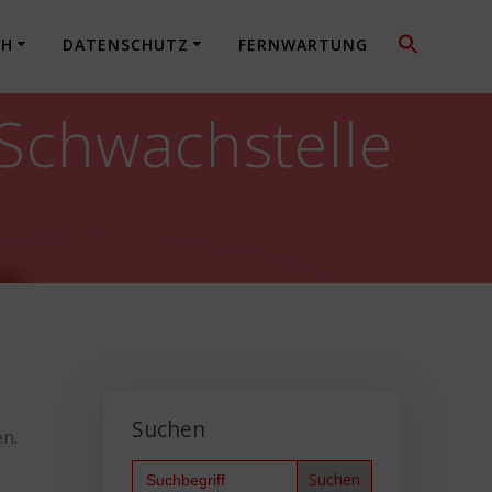
CH
DATENSCHUTZ
FERNWARTUNG
 Schwachstelle
n
Suchen
en.
Search
for: