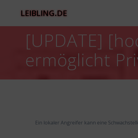
Zum
Inhalt
LEIBLING.DE
springen
[UPDATE] [hoc
ermöglicht Pri
Ein lokaler Angreifer kann eine Schwachstel