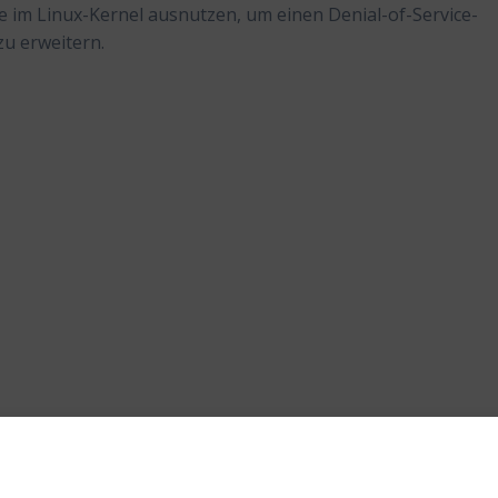
le im Linux-Kernel ausnutzen, um einen Denial-of-Service-
zu erweitern.