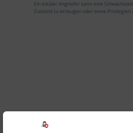
Ein lokaler Angreifer kann eine Schwachstel
Zustand zu erzeugen oder seine Privilegien 
Beitragsnavigation