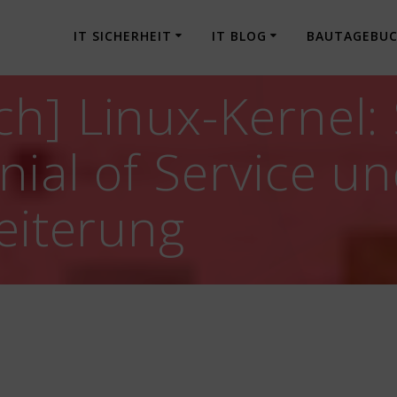
IT SICHERHEIT
IT BLOG
BAUTAGEBU
h] Linux-Kernel:
nial of Service u
eiterung