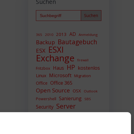
Suchen
Search
for:
AD
2013
365
2010
Anmeldung
Bautagebuch
Backup
ESXI
ESX
Exchange
firewall
HP
Haus
kostenlos
Fritzbox
Microsoft
Linux
Migration
Office 365
Office
Open Source
OSX
Outlook
Sanierung
Powershell
SBS
Server
Security
Sicherheit
SIEM
Sicherung
Sophos
SSL
Ubuntu
Update
UTM
Upgrade