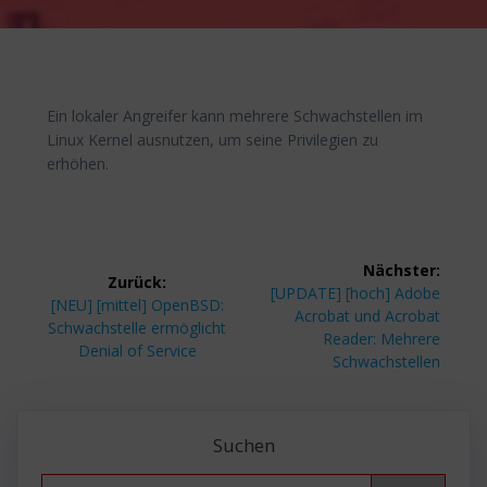
Ein lokaler Angreifer kann mehrere Schwachstellen im
Linux Kernel ausnutzen, um seine Privilegien zu
erhöhen.
Beitragsnavigation
Nächster:
Zurück:
Nächster
[UPDATE] [hoch] Adobe
Vorheriger
[NEU] [mittel] OpenBSD:
Beitrag:
Acrobat und Acrobat
Beitrag:
Schwachstelle ermöglicht
Reader: Mehrere
Denial of Service
Schwachstellen
Suchen
Search