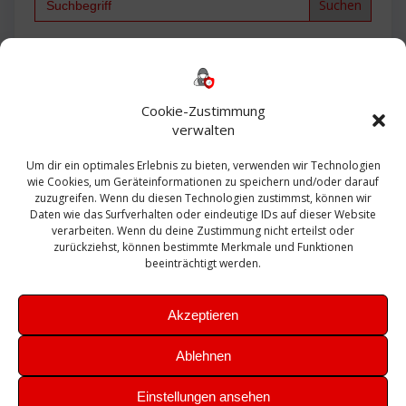
for:
Backup
AD
2013
365
2010
Anmeldung
ESXI
Bautagebuch
ESX
Exchange
HP
Haus
Fritzbox
firewall
Cookie-Zustimmung
Microsoft
kostenlos
Linux
Office
Migration
verwalten
Open Source
Office 365
OSX
Powershell
Outlook
Server
Um dir ein optimales Erlebnis zu bieten, verwenden wir Technologien
Sicherheit
Sanierung
Security
SBS
wie Cookies, um Geräteinformationen zu speichern und/oder darauf
Sophos
SSL
Ubuntu
SIEM
Sicherung
zuzugreifen. Wenn du diesen Technologien zustimmst, können wir
Update
UTM
Veeam
Daten wie das Surfverhalten oder eindeutige IDs auf dieser Website
VCSA
Upgrade
VCenter
verarbeiten. Wenn du deine Zustimmung nicht erteilst oder
Windows
VMWare
VPN
WAZUH
zurückziehst, können bestimmte Merkmale und Funktionen
Zertifikat
beeinträchtigt werden.
Akzeptieren
Ablehnen
© 2026 Leibling.de. Erstellt mit WordPress und dem
Highlight
Einstellungen ansehen
Theme