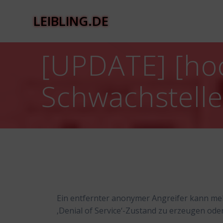
Zum
Inhalt
LEIBLING.DE
springen
[UPDATE] [hoc
Schwachstell
Ein entfernter anonymer Angreifer kann me
‚Denial of Service‘-Zustand zu erzeugen oder