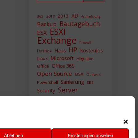
AD
2013
365
2010
Anmeldung
Bautagebuch
Backup
ESXI
ESX
Exchange
firewall
HP
Haus
kostenlos
Fritzbox
Microsoft
Linux
Migration
Office 365
Office
Open Source
OSX
Outlook
Sanierung
Powershell
SBS
Server
Security
Sicherheit
SIEM
Sicherung
Sophos
SSL
Ubuntu
Update
UTM
Upgrade
Veeam
VCSA
VCenter
VMWare
VPN
WAZUH
Ablehnen
Einstellungen ansehen