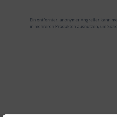
Ein entfernter, anonymer Angreifer kann me
in mehreren Produkten ausnutzen, um Sich
Beitragsnavigation