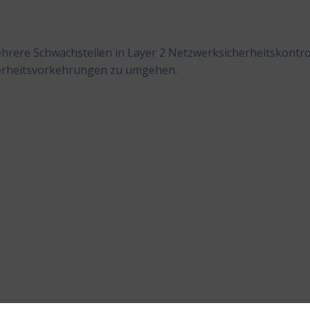
hrere Schwachstellen in Layer 2 Netzwerksicherheitskontro
erheitsvorkehrungen zu umgehen.