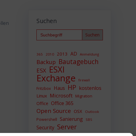
Suchen
llen
Search
for:
AD
2013
365
2010
Anmeldung
Bautagebuch
Backup
ESXI
ESX
Exchange
firewall
HP
Haus
kostenlos
Fritzbox
Microsoft
Linux
Migration
Office 365
Office
Open Source
OSX
Outlook
Sanierung
Powershell
SBS
Server
Security
Sicherheit
SIEM
Sicherung