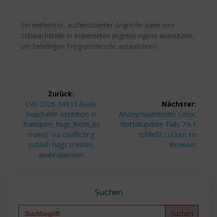
Ein entfernter, authentisierter Angreifer kann eine
Schwachstelle in Kubernetes (ingress-nginx) ausnutzen,
um beliebigen Programmcode auszuführen.
Beitragsnavigation
Zurück:
Vorheriger
CVE-2026-34933 Avahi:
Nächster:
Beitrag:
Nächster
Reachable assertion in
Anonymisierendes Linux:
Beitrag:
`transport_flags_from_do
Notfallupdate Tails 7.6.1
main()` via conflicting
schließt Lücken im
publish flags crashes
Browser
avahi-daemon
Suchen
Search
for: