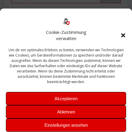
Backup
AD
2013
365
2010
Anmeldung
ESXI
Bautagebuch
ESX
Exchange
HP
Haus
Fritzbox
firewall
Cookie-Zustimmung
Microsoft
kostenlos
Linux
Office
Migration
verwalten
Open Source
Office 365
OSX
Powershell
Outlook
Server
Um dir ein optimales Erlebnis zu bieten, verwenden wir Technologien
Sicherheit
Sanierung
Security
SBS
wie Cookies, um Geräteinformationen zu speichern und/oder darauf
Sophos
SSL
Ubuntu
SIEM
Sicherung
zuzugreifen. Wenn du diesen Technologien zustimmst, können wir
Update
UTM
Veeam
Daten wie das Surfverhalten oder eindeutige IDs auf dieser Website
VCSA
Upgrade
VCenter
verarbeiten. Wenn du deine Zustimmung nicht erteilst oder
Windows
VMWare
VPN
WAZUH
zurückziehst, können bestimmte Merkmale und Funktionen
Zertifikat
beeinträchtigt werden.
Akzeptieren
Ablehnen
© 2026 Leibling.de. Erstellt mit WordPress und dem
Highlight
Einstellungen ansehen
Theme