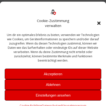
Backup
AD
2013
365
2010
Anmeldung
ESXI
Bautagebuch
ESX
Exchange
HP
Haus
Fritzbox
firewall
Cookie-Zustimmung
Microsoft
kostenlos
Linux
Office
Migration
verwalten
Open Source
Office 365
OSX
Powershell
Outlook
Server
Um dir ein optimales Erlebnis zu bieten, verwenden wir Technologien
Sicherheit
Sanierung
Security
SBS
wie Cookies, um Geräteinformationen zu speichern und/oder darauf
Sophos
SSL
Ubuntu
SIEM
Sicherung
zuzugreifen. Wenn du diesen Technologien zustimmst, können wir
Update
UTM
Veeam
Daten wie das Surfverhalten oder eindeutige IDs auf dieser Website
VCSA
Upgrade
VCenter
verarbeiten. Wenn du deine Zustimmung nicht erteilst oder
Windows
VMWare
VPN
WAZUH
zurückziehst, können bestimmte Merkmale und Funktionen
Zertifikat
beeinträchtigt werden.
Akzeptieren
Ablehnen
© 2026 Leibling.de. Erstellt mit WordPress und dem
Highlight
Einstellungen ansehen
Theme
Cookie-Richtlinie
Datenschutzerklärung
Impressum