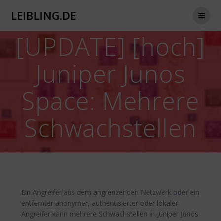
Zum
LEIBLING.DE
Inhalt
springen
[UPDATE] [hoch]
Juniper Junos
Space: Mehrere
Schwachstellen
Ein Angreifer aus dem angrenzenden Netzwerk oder ein
entfernter anonymer, authentisierter oder lokaler
Angreifer kann mehrere Schwachstellen in Juniper Junos