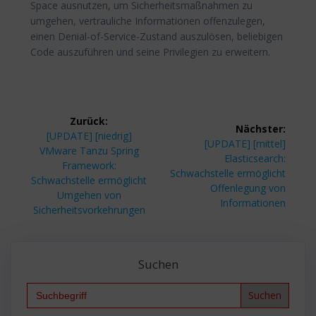
Space ausnutzen, um Sicherheitsmaßnahmen zu
umgehen, vertrauliche Informationen offenzulegen,
einen Denial-of-Service-Zustand auszulösen, beliebigen
Code auszuführen und seine Privilegien zu erweitern.
Beitragsnavigation
Zurück:
Nächster:
Vorheriger
[UPDATE] [niedrig]
Nächster
[UPDATE] [mittel]
Beitrag:
VMware Tanzu Spring
Beitrag:
Elasticsearch:
Framework:
Schwachstelle ermöglicht
Schwachstelle ermöglicht
Offenlegung von
Umgehen von
Informationen
Sicherheitsvorkehrungen
Suchen
Search
for: