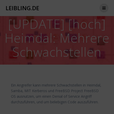
Zum
LEIBLING.DE
Inhalt
springen
[UPDATE] [hoch]
Heimdal: Mehrere
Schwachstellen
Ein Angreifer kann mehrere Schwachstellen in Heimdal,
Samba, MIT Kerberos und FreeBSD Project FreeBSD
OS ausnutzen, um einen Denial of Service Angriff
durchzuführen, und um beliebigen Code auszuführen.