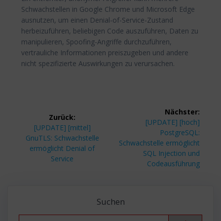
Schwachstellen in Google Chrome und Microsoft Edge
ausnutzen, um einen Denial-of-Service-Zustand
herbeizuführen, beliebigen Code auszuführen, Daten zu
manipulieren, Spoofing-Angriffe durchzuführen,
vertrauliche Informationen preiszugeben und andere
nicht spezifizierte Auswirkungen zu verursachen.
Beitragsnavigation
Nächster:
Zurück:
Nächster
[UPDATE] [hoch]
Vorheriger
[UPDATE] [mittel]
Beitrag:
PostgreSQL:
Beitrag:
GnuTLS: Schwachstelle
Schwachstelle ermöglicht
ermöglicht Denial of
SQL Injection und
Service
Codeausführung
Suchen
Search