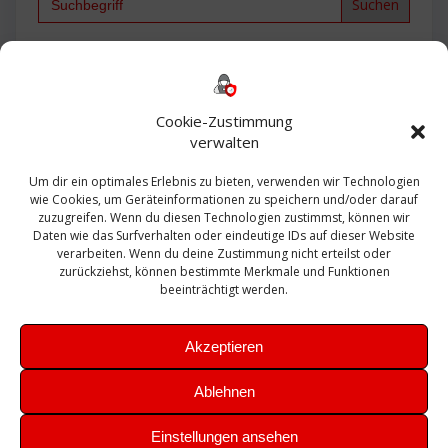
for:
Backup
AD
2013
365
2010
Anmeldung
ESXI
Bautagebuch
ESX
Exchange
HP
Haus
Fritzbox
firewall
Cookie-Zustimmung
Microsoft
kostenlos
Linux
Office
Migration
verwalten
Open Source
Office 365
OSX
Powershell
Outlook
Server
Um dir ein optimales Erlebnis zu bieten, verwenden wir Technologien
Sicherheit
Sanierung
Security
SBS
wie Cookies, um Geräteinformationen zu speichern und/oder darauf
Sophos
SSL
Ubuntu
SIEM
Sicherung
zuzugreifen. Wenn du diesen Technologien zustimmst, können wir
Update
UTM
Veeam
Daten wie das Surfverhalten oder eindeutige IDs auf dieser Website
VCSA
Upgrade
VCenter
verarbeiten. Wenn du deine Zustimmung nicht erteilst oder
Windows
VMWare
VPN
WAZUH
zurückziehst, können bestimmte Merkmale und Funktionen
Zertifikat
beeinträchtigt werden.
Akzeptieren
Ablehnen
© 2026 Leibling.de. Erstellt mit WordPress und dem
Highlight
Einstellungen ansehen
Theme