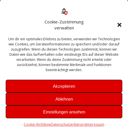
Backup
AD
2013
365
2010
Anmeldung
ESXI
Bautagebuch
ESX
Exchange
HP
Haus
Fritzbox
firewall
Cookie-Zustimmung
Microsoft
kostenlos
Linux
Office
Migration
verwalten
Open Source
Office 365
OSX
Powershell
Outlook
Server
Um dir ein optimales Erlebnis zu bieten, verwenden wir Technologien
Sicherheit
Sanierung
Security
SBS
wie Cookies, um Geräteinformationen zu speichern und/oder darauf
Sophos
SSL
Ubuntu
SIEM
Sicherung
zuzugreifen. Wenn du diesen Technologien zustimmst, können wir
Update
UTM
Veeam
Daten wie das Surfverhalten oder eindeutige IDs auf dieser Website
VCSA
Upgrade
VCenter
verarbeiten. Wenn du deine Zustimmung nicht erteilst oder
Windows
VMWare
VPN
WAZUH
zurückziehst, können bestimmte Merkmale und Funktionen
Zertifikat
beeinträchtigt werden.
Akzeptieren
Ablehnen
© 2026 Leibling.de. Erstellt mit WordPress und dem
Highlight
Einstellungen ansehen
Theme
Cookie-Richtlinie
Datenschutzerklärung
Impressum