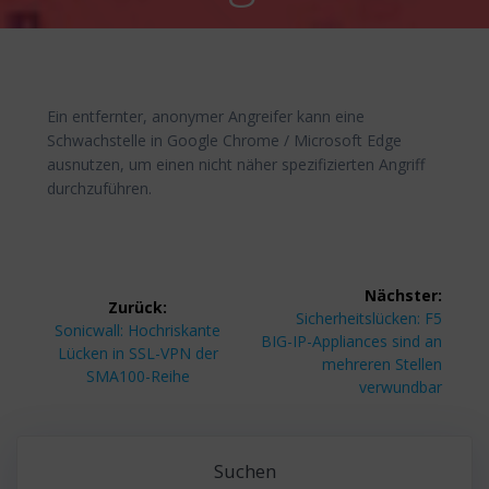
Ein entfernter, anonymer Angreifer kann eine
Schwachstelle in Google Chrome / Microsoft Edge
ausnutzen, um einen nicht näher spezifizierten Angriff
durchzuführen.
Beitragsnavigation
Nächster:
Zurück:
Nächster
Sicherheitslücken: F5
Vorheriger
Sonicwall: Hochriskante
Beitrag:
BIG-IP-Appliances sind an
Beitrag:
Lücken in SSL-VPN der
mehreren Stellen
SMA100-Reihe
verwundbar
Suchen