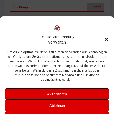
Search
for:
Backup
AD
2013
365
2010
Anmeldung
ESXI
Bautagebuch
ESX
Exchange
HP
Haus
Fritzbox
firewall
Cookie-Zustimmung
Microsoft
kostenlos
Linux
Office
Migration
verwalten
Open Source
Office 365
OSX
Powershell
Outlook
Server
Um dir ein optimales Erlebnis zu bieten, verwenden wir Technologien
Sicherheit
Sanierung
Security
SBS
wie Cookies, um Geräteinformationen zu speichern und/oder darauf
Sophos
SSL
Ubuntu
SIEM
Sicherung
zuzugreifen. Wenn du diesen Technologien zustimmst, können wir
Update
UTM
Veeam
Daten wie das Surfverhalten oder eindeutige IDs auf dieser Website
VCSA
Upgrade
VCenter
verarbeiten. Wenn du deine Zustimmung nicht erteilst oder
Windows
VMWare
VPN
WAZUH
zurückziehst, können bestimmte Merkmale und Funktionen
Zertifikat
beeinträchtigt werden.
Akzeptieren
Ablehnen