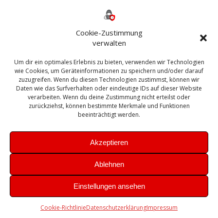
Backup
AD
2013
365
2010
Anmeldung
ESXI
Bautagebuch
ESX
Exchange
HP
Haus
Fritzbox
firewall
Cookie-Zustimmung
Microsoft
kostenlos
Linux
Office
Migration
verwalten
Open Source
Office 365
OSX
Powershell
Outlook
Server
Um dir ein optimales Erlebnis zu bieten, verwenden wir Technologien
Sicherheit
Sanierung
Security
SBS
wie Cookies, um Geräteinformationen zu speichern und/oder darauf
Sophos
SSL
Ubuntu
SIEM
Sicherung
zuzugreifen. Wenn du diesen Technologien zustimmst, können wir
Update
UTM
Veeam
Daten wie das Surfverhalten oder eindeutige IDs auf dieser Website
VCSA
Upgrade
VCenter
verarbeiten. Wenn du deine Zustimmung nicht erteilst oder
Windows
VMWare
VPN
WAZUH
zurückziehst, können bestimmte Merkmale und Funktionen
Zertifikat
beeinträchtigt werden.
Akzeptieren
Ablehnen
© 2026 Leibling.de. Erstellt mit WordPress und dem
Highlight
Einstellungen ansehen
Theme
Cookie-Richtlinie
Datenschutzerklärung
Impressum