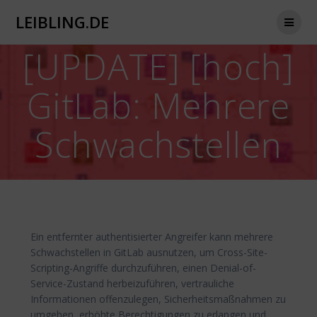
Zum
LEIBLING.DE
Inhalt
springen
[UPDATE] [hoch]
GitLab: Mehrere
Schwachstellen
Ein entfernter authentisierter Angreifer kann mehrere
Schwachstellen in GitLab ausnutzen, um Cross-Site-
Scripting-Angriffe durchzuführen, einen Denial-of-
Service-Zustand herbeizuführen, vertrauliche
Informationen offenzulegen, Sicherheitsmaßnahmen zu
umgehen, erhöhte Berechtigungen zu erlangen und