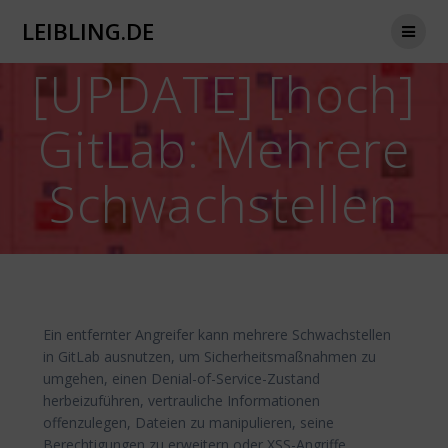
Zum
LEIBLING.DE
Inhalt
springen
[UPDATE] [hoch]
GitLab: Mehrere
Schwachstellen
Ein entfernter Angreifer kann mehrere Schwachstellen
in GitLab ausnutzen, um Sicherheitsmaßnahmen zu
umgehen, einen Denial-of-Service-Zustand
herbeizuführen, vertrauliche Informationen
offenzulegen, Dateien zu manipulieren, seine
Berechtigungen zu erweitern oder XSS-Angriffe