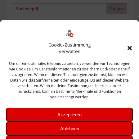
Search
for:
Backup
AD
2013
365
2010
Anmeldung
ESXI
Bautagebuch
ESX
Exchange
HP
Haus
Fritzbox
firewall
Cookie-Zustimmung
Microsoft
kostenlos
Linux
Office
Migration
verwalten
Open Source
Office 365
OSX
Powershell
Outlook
Server
Um dir ein optimales Erlebnis zu bieten, verwenden wir Technologien
Sicherheit
Sanierung
Security
SBS
wie Cookies, um Geräteinformationen zu speichern und/oder darauf
Sophos
SSL
Ubuntu
SIEM
Sicherung
zuzugreifen. Wenn du diesen Technologien zustimmst, können wir
Update
UTM
Veeam
Daten wie das Surfverhalten oder eindeutige IDs auf dieser Website
VCSA
Upgrade
VCenter
verarbeiten. Wenn du deine Zustimmung nicht erteilst oder
Windows
VMWare
VPN
WAZUH
zurückziehst, können bestimmte Merkmale und Funktionen
Zertifikat
beeinträchtigt werden.
Akzeptieren
Ablehnen