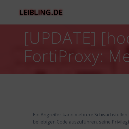
Zum
Inhalt
LEIBLING.DE
springen
[UPDATE] [hoc
FortiProxy: M
Ein Angreifer kann mehrere Schwachstellen i
beliebigen Code auszuführen, seine Privil