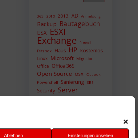
AD
2013
365
2010
Anmeldung
Bautagebuch
Backup
ESXI
ESX
Exchange
firewall
HP
Haus
kostenlos
Fritzbox
Microsoft
Linux
Migration
Office 365
Office
Open Source
OSX
Outlook
Sanierung
Powershell
SBS
Server
Security
Sicherheit
SIEM
Sicherung
Sophos
SSL
Ubuntu
Update
UTM
Upgrade
Veeam
VCSA
VCenter
VMWare
VPN
WAZUH
Ablehnen
Einstellungen ansehen