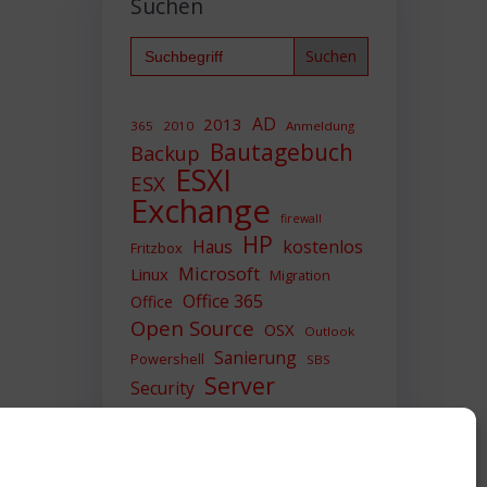
Suchen
Search
for:
AD
2013
365
2010
Anmeldung
Bautagebuch
Backup
ESXI
ESX
Exchange
firewall
HP
Haus
kostenlos
Fritzbox
Microsoft
Linux
Migration
Office 365
Office
Open Source
OSX
Outlook
Sanierung
Powershell
SBS
Server
Security
Sicherheit
SIEM
Sicherung
Sophos
SSL
Ubuntu
Update
UTM
Upgrade