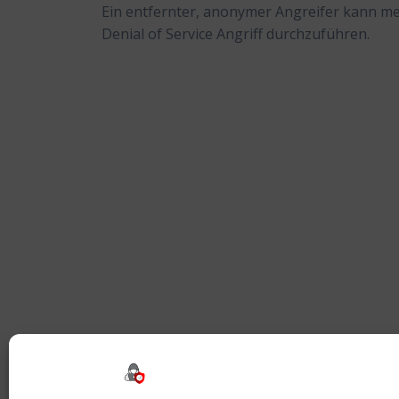
Ein entfernter, anonymer Angreifer kann me
Denial of Service Angriff durchzuführen.
Beitragsnavigation