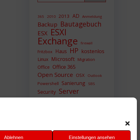
AD
2013
365
2010
Anmeldung
Bautagebuch
Backup
ESXI
ESX
Exchange
firewall
HP
Haus
kostenlos
Fritzbox
Microsoft
Linux
Migration
Office 365
Office
Open Source
OSX
Outlook
Sanierung
Powershell
SBS
Server
Security
Sicherheit
SIEM
Sicherung
Sophos
SSL
Ubuntu
Update
UTM
Upgrade
Veeam
VCSA
VCenter
VMWare
VPN
WAZUH
Ablehnen
Einstellungen ansehen