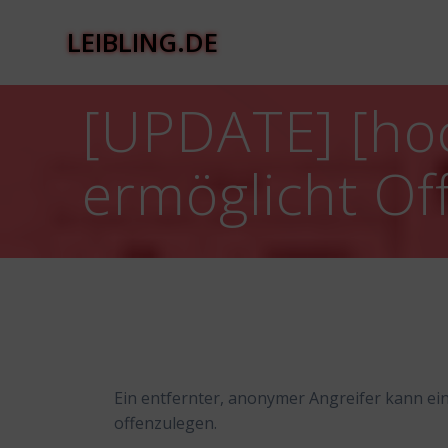
Zum
Inhalt
LEIBLING.DE
springen
[UPDATE] [hoc
ermöglicht Of
Ein entfernter, anonymer Angreifer kann ei
offenzulegen.