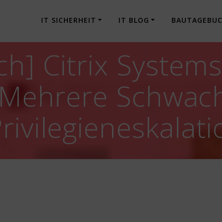
IT SICHERHEIT
IT BLOG
BAUTAGEBU
h] Citrix System
: Mehrere Schwach
rivilegieneskalati