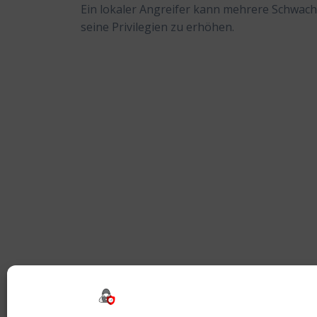
Ein lokaler Angreifer kann mehrere Schwachs
seine Privilegien zu erhöhen.
Beitragsnavigation