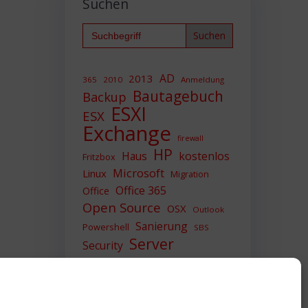
Suchen
Search
for:
AD
2013
365
2010
Anmeldung
Bautagebuch
Backup
ESXI
ESX
Exchange
firewall
HP
Haus
kostenlos
Fritzbox
Microsoft
Linux
Migration
Office 365
Office
Open Source
OSX
Outlook
Sanierung
Powershell
SBS
Server
Security
Sicherheit
SIEM
Sicherung
Sophos
SSL
Ubuntu
Update
UTM
Upgrade