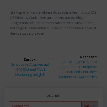
Ein Angreifer kann mehrere Schwachstellen in Cisco IOS
XE Wireless Controllern ausnutzen, um beliebigen
Programmcode mit Administratorrechten auszuführen,
beliebige Nutzerkonten zu löschen oder einen Denial of
Service zu verursachen.
Beitragsnavigation
Nächster:
Zurück:
Nächster
[UPDATE] [mittel] IBM
Vorheriger
Schadcode-Attacken auf
Beitrag:
App Connect Enterprise
Beitrag:
IBM Db2 und Tivoli
Certified Container:
Monitoring möglich
Mehrere Schwachstellen
Suchen
Search
for: