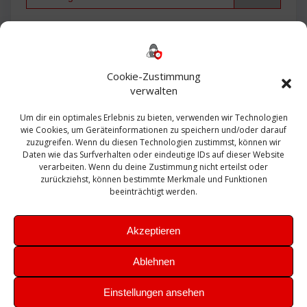
Backup
AD
2013
365
2010
Anmeldung
ESXI
Bautagebuch
ESX
Exchange
HP
Haus
Fritzbox
firewall
Cookie-Zustimmung
Microsoft
kostenlos
Linux
Office
Migration
verwalten
Open Source
Office 365
OSX
Powershell
Outlook
Server
Um dir ein optimales Erlebnis zu bieten, verwenden wir Technologien
Sicherheit
Sanierung
Security
SBS
wie Cookies, um Geräteinformationen zu speichern und/oder darauf
Sophos
SSL
Ubuntu
SIEM
Sicherung
zuzugreifen. Wenn du diesen Technologien zustimmst, können wir
Update
UTM
Veeam
Daten wie das Surfverhalten oder eindeutige IDs auf dieser Website
VCSA
Upgrade
VCenter
verarbeiten. Wenn du deine Zustimmung nicht erteilst oder
Windows
VMWare
VPN
WAZUH
zurückziehst, können bestimmte Merkmale und Funktionen
Zertifikat
beeinträchtigt werden.
Akzeptieren
Ablehnen
© 2026 Leibling.de. Erstellt mit WordPress und dem
Highlight
Einstellungen ansehen
Theme