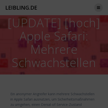
Zum
LEIBLING.DE
Inhalt
springen
[UPDATE] [hoch]
Apple Safari:
Mehrere
Schwachstellen
Ein anonymer Angreifer kann mehrere Schwachstellen
in Apple Safari ausnutzen, um Sicherheitsmaßnahmen
zu umgehen, einen Denial-of-Service-Zustand