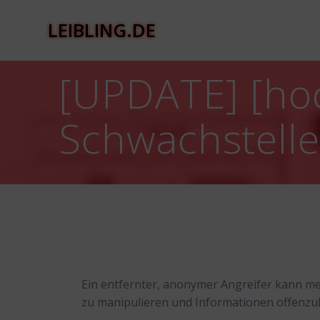
Zum
Inhalt
LEIBLING.DE
springen
[UPDATE] [ho
Schwachstell
Ein entfernter, anonymer Angreifer kann m
zu manipulieren und Informationen offenzu