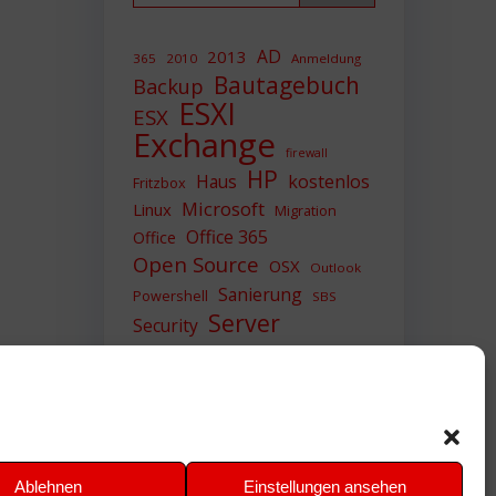
AD
2013
365
2010
Anmeldung
Bautagebuch
Backup
ESXI
ESX
Exchange
firewall
HP
Haus
kostenlos
Fritzbox
Microsoft
Linux
Migration
Office 365
Office
Open Source
OSX
Outlook
Sanierung
Powershell
SBS
Server
Security
Sicherheit
SIEM
Sicherung
Sophos
SSL
Ubuntu
Update
UTM
Upgrade
Veeam
VCSA
VCenter
VMWare
VPN
WAZUH
Ablehnen
Einstellungen ansehen