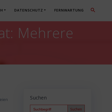
CH
DATENSCHUTZ
FERNWARTUNG
at: Mehrere
Suchen
eien
Search
for: