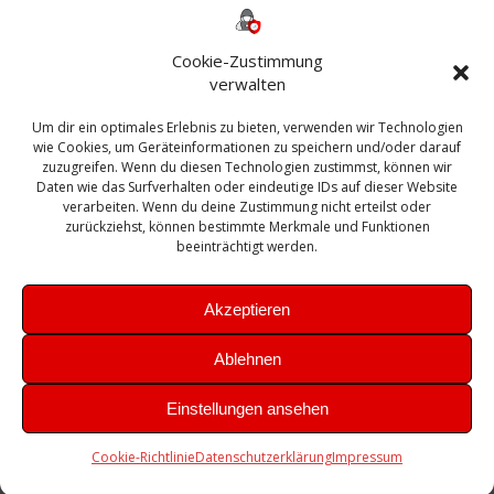
ESXI
Bautagebuch
ESX
Exchange
HP
Haus
Fritzbox
firewall
Cookie-Zustimmung
Microsoft
kostenlos
Linux
Office
Migration
verwalten
Open Source
Office 365
OSX
Powershell
Outlook
Server
Um dir ein optimales Erlebnis zu bieten, verwenden wir Technologien
Sicherheit
Sanierung
Security
SBS
wie Cookies, um Geräteinformationen zu speichern und/oder darauf
Sophos
SSL
Ubuntu
SIEM
Sicherung
zuzugreifen. Wenn du diesen Technologien zustimmst, können wir
Update
UTM
Veeam
Daten wie das Surfverhalten oder eindeutige IDs auf dieser Website
VCSA
Upgrade
VCenter
verarbeiten. Wenn du deine Zustimmung nicht erteilst oder
Windows
VMWare
VPN
WAZUH
zurückziehst, können bestimmte Merkmale und Funktionen
Zertifikat
beeinträchtigt werden.
Akzeptieren
Ablehnen
© 2026 Leibling.de. Erstellt mit WordPress und dem
Highlight
Einstellungen ansehen
Theme
Cookie-Richtlinie
Datenschutzerklärung
Impressum