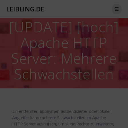
Zum
LEIBLING.DE
Inhalt
springen
[UPDATE] [hoch]
Apache HTTP
Server: Mehrere
Schwachstellen
Ein entfernter, anonymer, authentisierter oder lokaler
Angreifer kann mehrere Schwachstellen im Apache
HTTP Server ausnutzen, um seine Rechte zu erweitern,