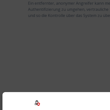
Ein entfernter, anonymer Angreifer kann me
Authentifizierung zu umgehen, vertrauliche 
und so die Kontrolle über das System zu ü
Beitragsnavigation