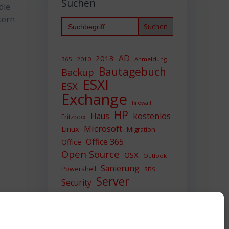
Suchen
die
tern
Search
for:
AD
2013
365
2010
Anmeldung
Bautagebuch
Backup
ESXI
ESX
Exchange
firewall
HP
Haus
kostenlos
Fritzbox
Microsoft
Linux
Migration
Office 365
Office
Open Source
OSX
Outlook
Sanierung
Powershell
SBS
Server
Security
Sicherheit
SIEM
Sicherung
Sophos
SSL
Ubuntu
Update
UTM
Upgrade