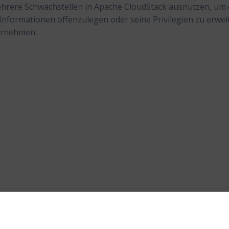
hrere Schwachstellen in Apache CloudStack ausnutzen, um 
Informationen offenzulegen oder seine Privilegien zu erwei
bernehmen.