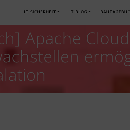
IT SICHERHEIT
IT BLOG
BAUTAGEBU
ch] Apache Cloud
achstellen ermög
alation