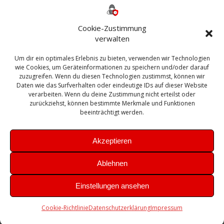
ESXI
Bautagebuch
ESX
Exchange
HP
Haus
Fritzbox
firewall
Cookie-Zustimmung
Microsoft
kostenlos
Linux
Office
Migration
verwalten
Open Source
Office 365
OSX
Powershell
Outlook
Server
Um dir ein optimales Erlebnis zu bieten, verwenden wir Technologien
Sicherheit
Sanierung
Security
SBS
wie Cookies, um Geräteinformationen zu speichern und/oder darauf
Sophos
SSL
Ubuntu
SIEM
Sicherung
zuzugreifen. Wenn du diesen Technologien zustimmst, können wir
Update
UTM
Veeam
Daten wie das Surfverhalten oder eindeutige IDs auf dieser Website
VCSA
Upgrade
VCenter
verarbeiten. Wenn du deine Zustimmung nicht erteilst oder
Windows
VMWare
VPN
WAZUH
zurückziehst, können bestimmte Merkmale und Funktionen
Zertifikat
beeinträchtigt werden.
Akzeptieren
Ablehnen
© 2026 Leibling.de. Erstellt mit WordPress und dem
Highlight
Einstellungen ansehen
Theme
Cookie-Richtlinie
Datenschutzerklärung
Impressum