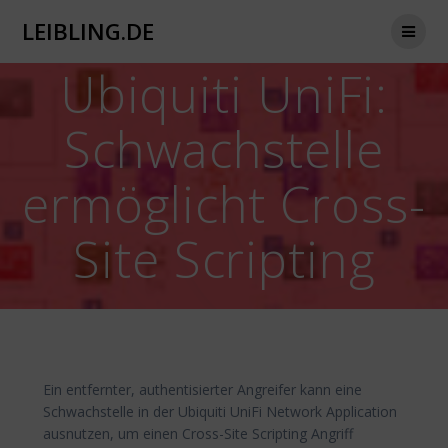
Zum
LEIBLING.DE
Inhalt
springen
Ubiquiti UniFi:
Schwachstelle
ermöglicht Cross-
Site Scripting
Ein entfernter, authentisierter Angreifer kann eine
Schwachstelle in der Ubiquiti UniFi Network Application
ausnutzen, um einen Cross-Site Scripting Angriff