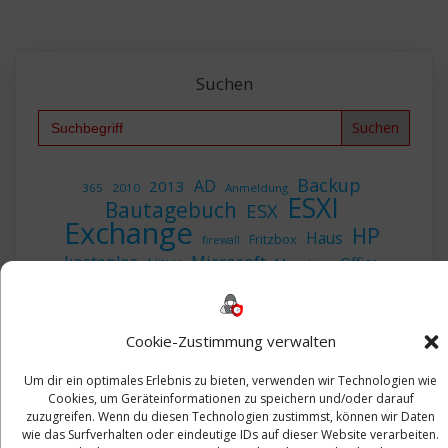
Suchen
Search
for:
Backup
AD
2013
365
2010
Anmeldung
ESXI
Bautagebuch
ESX
Exchange
HP
Haus
Fritzbox
firewall
Microsoft
kostenlos
Linux
Office
Migration
Open Source
Office 365
OSX
Powershell
Outlook
Server
Sicherheit
Sanierung
Security
SBS
Sophos
SSL
Ubuntu
SIEM
Sicherung
Cookie-Zustimmung verwalten
Update
UTM
Veeam
VCSA
Upgrade
VCenter
Windows
VMWare
Um dir ein optimales Erlebnis zu bieten, verwenden wir Technologien wie
VPN
WAZUH
Cookies, um Geräteinformationen zu speichern und/oder darauf
Zertifikat
zuzugreifen. Wenn du diesen Technologien zustimmst, können wir Daten
wie das Surfverhalten oder eindeutige IDs auf dieser Website verarbeiten.