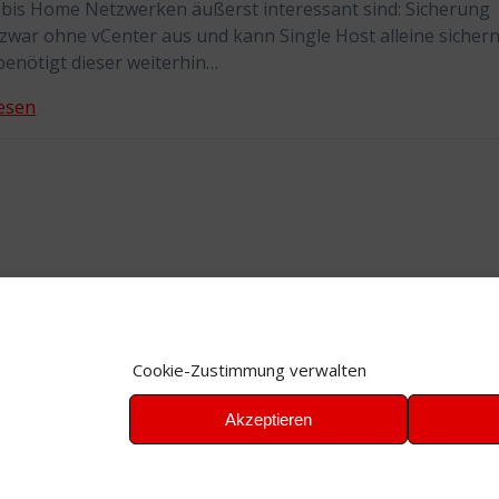
 bis Home Netzwerken äußerst interessant sind: Sicherung
war ohne vCenter aus und kann Single Host alleine sichern
benötigt dieser weiterhin…
esen
Cookie-Zustimmung verwalten
Akzeptieren