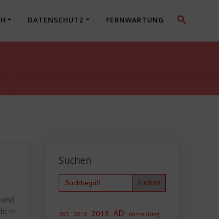
CH
DATENSCHUTZ
FERNWARTUNG
Suchen
Search
for:
 und
de in
AD
2013
365
2010
Anmeldung