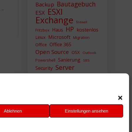
Bautagebuch
Backup
 –
ESXI
ESX
Exchange
firewall
HP
Haus
kostenlos
Fritzbox
Microsoft
Linux
Migration
Office 365
Office
Open Source
OSX
Outlook
Sanierung
Powershell
SBS
Server
Security
Sicherheit
SIEM
Sicherung
Sophos
SSL
Ubuntu
Update
UTM
Upgrade
Veeam
VCSA
VCenter
VMWare
VPN
WAZUH
Ablehnen
Einstellungen ansehen
Windows
Zertifikat