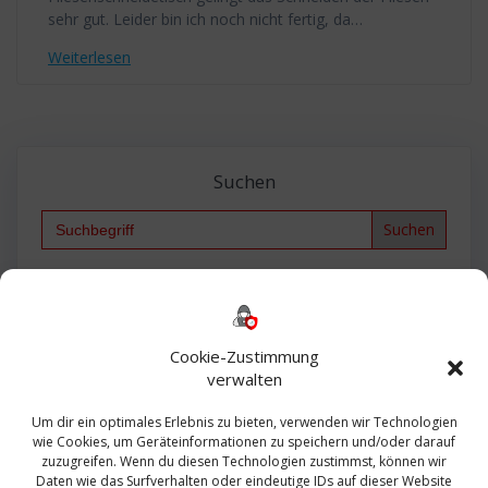
sehr gut. Leider bin ich noch nicht fertig, da…
Weiterlesen
Suchen
Search
for:
Backup
AD
2013
365
2010
Anmeldung
ESXI
Bautagebuch
ESX
Exchange
HP
Haus
Fritzbox
firewall
Cookie-Zustimmung
Microsoft
kostenlos
Linux
Office
Migration
verwalten
Open Source
Office 365
OSX
Powershell
Outlook
Server
Um dir ein optimales Erlebnis zu bieten, verwenden wir Technologien
Sicherheit
Sanierung
Security
SBS
wie Cookies, um Geräteinformationen zu speichern und/oder darauf
Sophos
SSL
Ubuntu
SIEM
Sicherung
zuzugreifen. Wenn du diesen Technologien zustimmst, können wir
Update
UTM
Veeam
Daten wie das Surfverhalten oder eindeutige IDs auf dieser Website
VCSA
Upgrade
VCenter