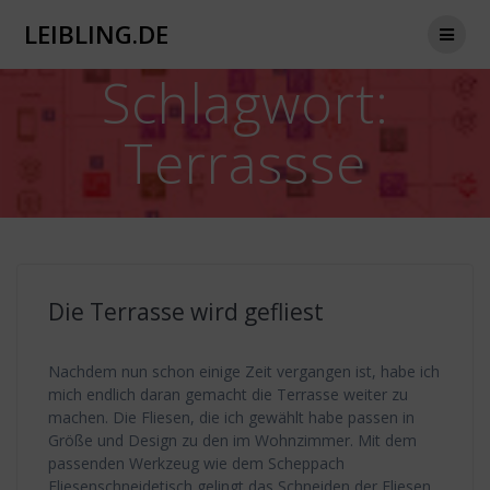
Zum
LEIBLING.DE
Inhalt
springen
Schlagwort:
Terrassse
Die Terrasse wird gefliest
Nachdem nun schon einige Zeit vergangen ist, habe ich
mich endlich daran gemacht die Terrasse weiter zu
machen. Die Fliesen, die ich gewählt habe passen in
Größe und Design zu den im Wohnzimmer. Mit dem
passenden Werkzeug wie dem Scheppach
Fliesenschneidetisch gelingt das Schneiden der Fliesen