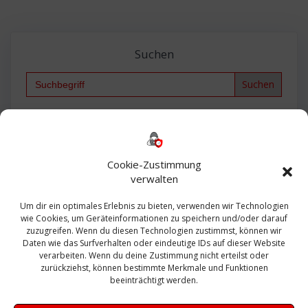
Suchen
Search
for:
Backup
AD
2013
365
2010
Anmeldung
ESXI
Bautagebuch
ESX
Exchange
HP
Haus
Fritzbox
firewall
Cookie-Zustimmung
Microsoft
kostenlos
Linux
Office
Migration
verwalten
Open Source
Office 365
OSX
Powershell
Outlook
Server
Um dir ein optimales Erlebnis zu bieten, verwenden wir Technologien
Sicherheit
Sanierung
Security
SBS
wie Cookies, um Geräteinformationen zu speichern und/oder darauf
Sophos
SSL
Ubuntu
SIEM
Sicherung
zuzugreifen. Wenn du diesen Technologien zustimmst, können wir
Update
UTM
Veeam
Daten wie das Surfverhalten oder eindeutige IDs auf dieser Website
VCSA
Upgrade
VCenter
verarbeiten. Wenn du deine Zustimmung nicht erteilst oder
Windows
VMWare
VPN
WAZUH
zurückziehst, können bestimmte Merkmale und Funktionen
Zertifikat
beeinträchtigt werden.