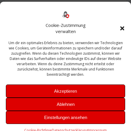
Backup
AD
2013
365
2010
Anmeldung
ESXI
Bautagebuch
ESX
Exchange
HP
Haus
Fritzbox
firewall
Cookie-Zustimmung
Microsoft
kostenlos
Linux
Office
Migration
verwalten
Open Source
Office 365
OSX
Powershell
Outlook
Server
Um dir ein optimales Erlebnis zu bieten, verwenden wir Technologien
Sicherheit
Sanierung
Security
SBS
wie Cookies, um Geräteinformationen zu speichern und/oder darauf
Sophos
SSL
Ubuntu
SIEM
Sicherung
zuzugreifen. Wenn du diesen Technologien zustimmst, können wir
Update
UTM
Veeam
Daten wie das Surfverhalten oder eindeutige IDs auf dieser Website
VCSA
Upgrade
VCenter
verarbeiten. Wenn du deine Zustimmung nicht erteilst oder
Windows
VMWare
VPN
WAZUH
zurückziehst, können bestimmte Merkmale und Funktionen
Zertifikat
beeinträchtigt werden.
Akzeptieren
Ablehnen
© 2026 Leibling.de. Erstellt mit WordPress und dem
Highlight
Einstellungen ansehen
Theme
Cookie-Richtlinie
Datenschutzerklärung
Impressum