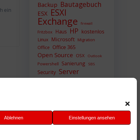
Bautagebuch
Backup
h ein
ESXI
ESX
Exchange
firewall
HP
Haus
kostenlos
Fritzbox
Microsoft
Linux
Migration
Office 365
Office
Open Source
OSX
Outlook
Sanierung
Powershell
SBS
Server
Security
Sicherheit
SIEM
Sicherung
Sophos
SSL
Ubuntu
Update
UTM
Upgrade
Veeam
VCSA
VCenter
VMWare
VPN
WAZUH
Ablehnen
Einstellungen ansehen
Windows
Zertifikat