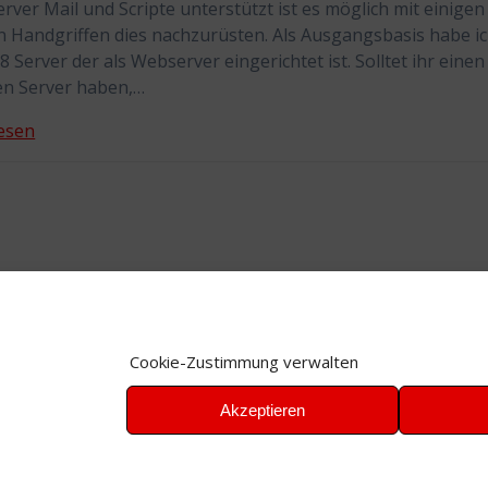
erver Mail und Scripte unterstützt ist es möglich mit einigen
 Handgriffen dies nachzurüsten. Als Ausgangsbasis habe ic
8 Server der als Webserver eingerichtet ist. Solltet ihr einen
len Server haben,…
esen
Cookie-Zustimmung verwalten
Akzeptieren