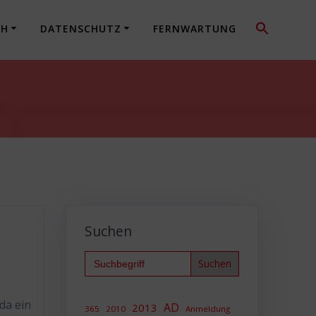
CH
DATENSCHUTZ
FERNWARTUNG
Suchen
Search
for:
 da ein
AD
2013
365
2010
Anmeldung