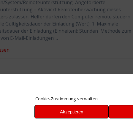
en/System/Remoteunterstützung Angeforderte
unterstützung = Aktiviert Remoteüberwachung dieses
rs zulassen: Helfer dürfen den Computer remote steuern
e Gültigkeitsdauer der Einladung (Wert): 1 Maximale
eitsdauer der Einladung (Einheiten): Stunden Methode zum
von E-Mail-Einladungen:…
esen
Cookie-Zustimmung verwalten
Akzeptieren