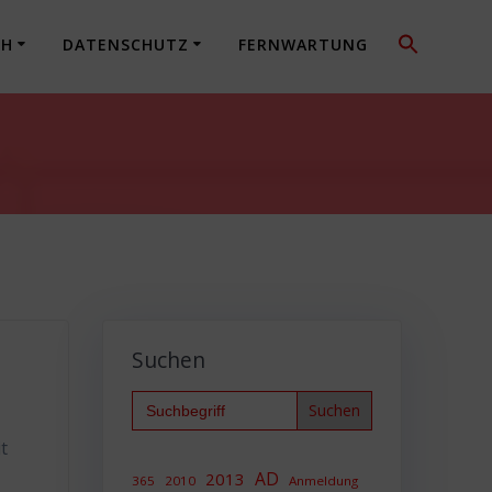
CH
DATENSCHUTZ
FERNWARTUNG
Suchen
Search
for:
t
AD
2013
365
2010
Anmeldung