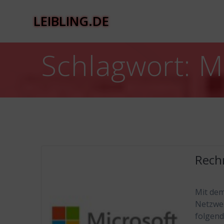
Zum
Inhalt
LEIBLING.DE
springen
Schlagwort:
M
Rech
Mit dem
Netzwer
folgend