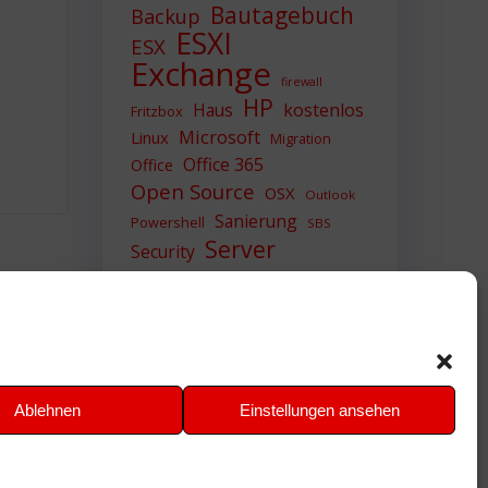
Bautagebuch
Backup
ESXI
ESX
Exchange
firewall
HP
Haus
kostenlos
Fritzbox
Microsoft
Linux
Migration
Office 365
Office
Open Source
OSX
Outlook
Sanierung
Powershell
SBS
Server
Security
Sicherheit
SIEM
Sicherung
Sophos
SSL
Ubuntu
Update
UTM
Upgrade
Veeam
VCSA
VCenter
VMWare
VPN
WAZUH
Ablehnen
Einstellungen ansehen
Windows
Zertifikat