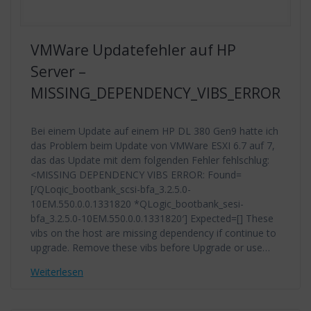
VMWare Updatefehler auf HP
Server –
MISSING_DEPENDENCY_VIBS_ERROR
Bei einem Update auf einem HP DL 380 Gen9 hatte ich
das Problem beim Update von VMWare ESXI 6.7 auf 7,
das das Update mit dem folgenden Fehler fehlschlug:
<MISSING DEPENDENCY VIBS ERROR: Found=
[/QLoqic_bootbank_scsi-bfa_3.2.5.0-
10EM.550.0.0.1331820 *QLogic_bootbank_sesi-
bfa_3.2.5.0-10EM.550.0.0.1331820′] Expected=[] These
vibs on the host are missing dependency if continue to
upgrade. Remove these vibs before Upgrade or use…
Weiterlesen