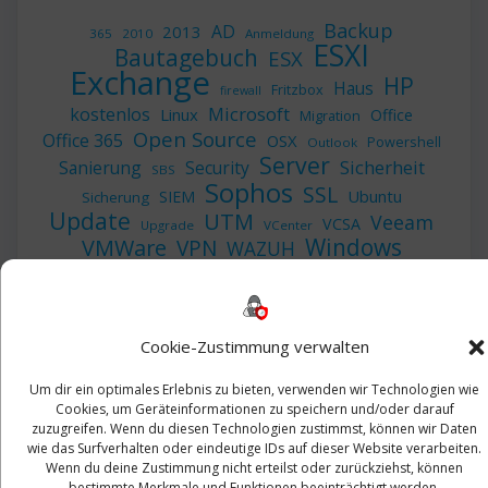
Backup
AD
2013
365
2010
Anmeldung
ESXI
Bautagebuch
ESX
Exchange
HP
Haus
Fritzbox
firewall
Microsoft
kostenlos
Linux
Office
Migration
Open Source
Office 365
OSX
Powershell
Outlook
Server
Sicherheit
Sanierung
Security
SBS
Sophos
SSL
Ubuntu
SIEM
Sicherung
Update
UTM
Veeam
VCSA
Upgrade
VCenter
Windows
VMWare
VPN
WAZUH
Zertifikat
Cookie-Zustimmung verwalten
Um dir ein optimales Erlebnis zu bieten, verwenden wir Technologien wie
Cookies, um Geräteinformationen zu speichern und/oder darauf
© 2026 Leibling.de. Erstellt mit WordPress und dem
Highlight
zuzugreifen. Wenn du diesen Technologien zustimmst, können wir Daten
wie das Surfverhalten oder eindeutige IDs auf dieser Website verarbeiten.
Theme
Wenn du deine Zustimmung nicht erteilst oder zurückziehst, können
bestimmte Merkmale und Funktionen beeinträchtigt werden.