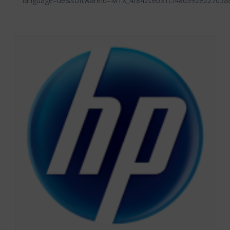
language=de&softwareId=MTX_4f842ceb31cf48d392e22705a